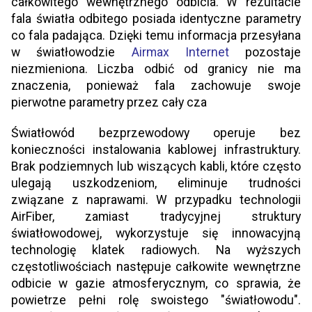
całkowitego wewnętrznego odbicia. W rezultacie
fala światła odbitego posiada identyczne parametry
co fala padająca. Dzięki temu informacja przesyłana
w światłowodzie
Airmax Internet
pozostaje
niezmieniona. Liczba odbić od granicy nie ma
znaczenia, ponieważ fala zachowuje swoje
pierwotne parametry przez cały cza
Światłowód bezprzewodowy operuje bez
konieczności instalowania kablowej infrastruktury.
Brak podziemnych lub wiszących kabli, które często
ulegają uszkodzeniom, eliminuje trudności
związane z naprawami. W przypadku technologii
AirFiber, zamiast tradycyjnej struktury
światłowodowej, wykorzystuje się innowacyjną
technologię klatek radiowych. Na wyższych
częstotliwościach następuje całkowite wewnętrzne
odbicie w gazie atmosferycznym, co sprawia, że
powietrze pełni rolę swoistego "światłowodu".